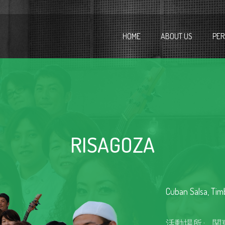
HOME
ABOUT US
PER
RISAGOZA
Cuban Salsa, Tim
活動場所
:
関