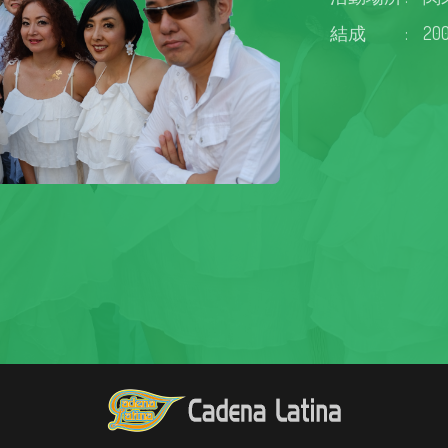
結成
:
20