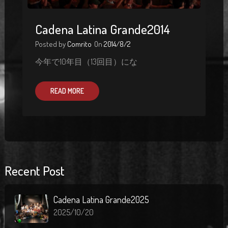
Cadena Latina Grande2014
Posted by
Comrito
On
2014/8/2
今年で10年目（13回目）にな
READ MORE
Recent Post
Cadena Latina Grande2025
2025/10/20