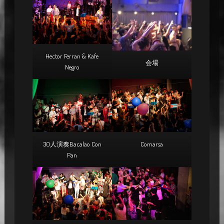
Hector Ferran & Kafe
会場
Negro
30人演奏Bacalao Con
Comarsa
Pan