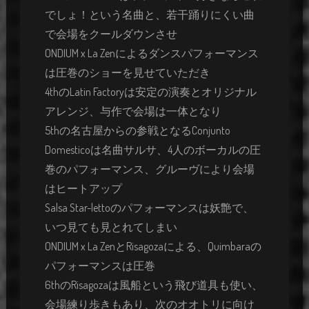
でしょ！という名曲と、若干踊りにくい曲
で会場をクールダウンさせ
ONDIUM x La Zenによるダンスパフォーマンス
は圧巻のショーを見せていただき
4thのLatin Factoryは安定の演奏とオリジナル
アレンジ、与作で会場は一体となり
5thの名古屋からの参戦となるConjunto
Domesticoは名曲サルサ、4人のボーカルの圧
巻のパフォーマンス、グルーヴにより会場
はヒートアップ
Salsa Star-lettoのパフォーマンスは妖艶で、
いつ見ても見とれてしまい
ONDIUM x La ZenとRisagozaによる、Quimbaraの
パフォーマンスは圧巻
6thのRisagozaは風船という飛び道具も使い、
会場練り歩きもあり、次のオオトリに向け