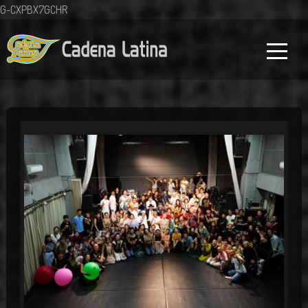
G-CXPBX7GCHR