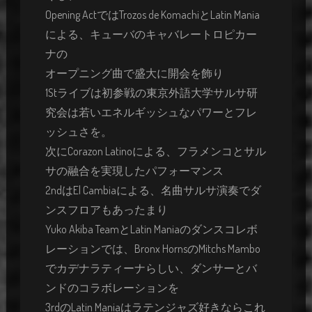
Opening ActではTrozos de KomachiとLatin Mania
による、キューバのキャバレートロピカー
ナの
オープニング曲で盛大に開会を飾り
1Stライブは初参戦の東京外語大学サルサ研
究会は若いエネルギッシュなパワーとフレ
ッシュさを。
次にCorazon Latinoによる、フラメンコとサル
サの融合を実現したパフォーマンス
2ndはEl Cambiaによる、名曲サルサ演奏でダ
ンスフロアもあったまり
Yuko Akiba TeamとLatin Maniaのダンスコレボ
レーションでは、Bronx HornsのMitchs Mambo
でカデナラティーナらしい、ダンサーとバ
ンドのコラボレーションを
3rdのLatin Maniaはラテンジャズ好きならこれ