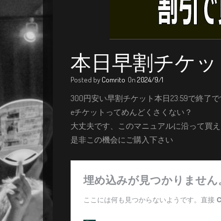
本日早割チケッ
Posted by
Comrito
On
2024/9/1
300円安い早割チケット本日23:59で終了
eチケットってめんどくさくない？
大丈夫です、このマニュアルに沿って買え
是非この機会にご購入下さい