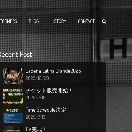
FORMERS
BLOG
HISTORY
CONTACT
Recent Post
Cadena Latina Grande2025
2025/10/20
チケット販売開始！
2025/7/19
Time Schedule決定！
2025/7/13
PV完成！