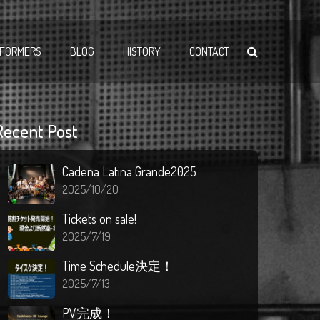
FORMERS
BLOG
HISTORY
CONTACT
Recent Post
Cadena Latina Grande2025
2025/10/20
Tickets on sale!
2025/7/19
Time Schedule決定！
2025/7/13
PV完成！