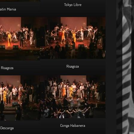
Tokyo Libre
atin Mania
Risagoza
Risagoza
Conga Habanera
Descarga