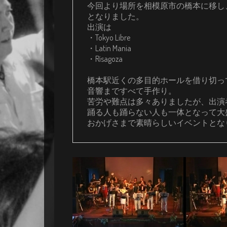
今回より場所を相模原市の橋本に移し
となりました。

出演は

・Tokyo Libre

・Latin Mania

・Risagoza

橋本駅近くの多目的ホールを借り切っ
音響まですべて手作り。

苦労や難点は多々ありましたが、出演
踊る人も踊らない人も一体となって大盛
おかげさまで素晴らしいイベントとな