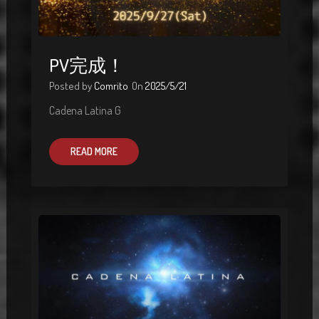
PV完成！
Posted by
Comrito
On
2025/5/21
Cadena Latina G
READ MORE