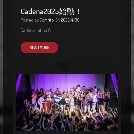
Cadena2025始動！
Posted by
Comrito
On
2025/4/30
Cadena Latina G
READ MORE