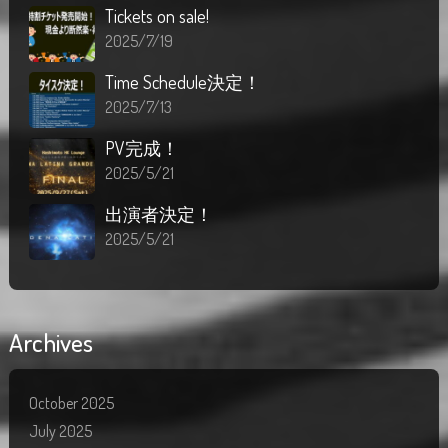
Tickets on sale!
2025/7/19
Time Schedule決定！
2025/7/13
PV完成！
2025/5/21
出演者決定！
2025/5/21
Archives
October 2025
July 2025