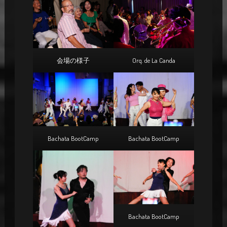
会場の様子
Orq. de La Canda
Bachata BootCamp
Bachata BootCamp
Bachata BootCamp