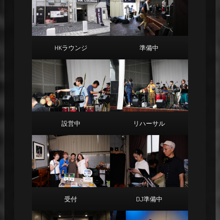
HKラウンジ
準備中
設営中
リハーサル
受付
DJ準備中