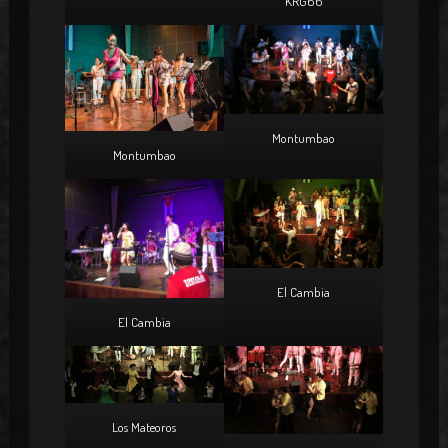
KRG66
Montumbao
Montumbao
El Cambia
El Cambia
Los Mateoros