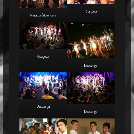
Risagoza
Riagoza&Dancers
Risagoza
Descarga
Descarga
Descarga